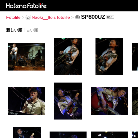
SP800UZ
Fotolife
>
Naoki__Ito's fotolife
>
新しい順
|
古い順