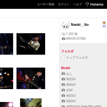
ユーザー登録
ログイン
ヘルプ
Naoki__Ito
7,162 枚
NIKON D7500
フォルダ
トップフォルダ
Model
なし
002SH
004SH
101F
402SO
933SH
ARRAY(0x2b9e38b1e6f0)