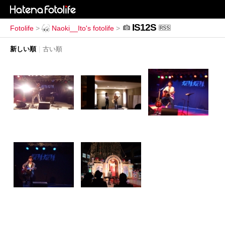
IS12S
Fotolife
>
Naoki__Ito's fotolife
>
新しい順
|
古い順