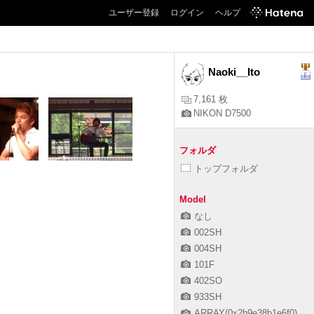
ユーザー登録
ログイン
ヘルプ
Naoki__Ito
7,161 枚
NIKON D7500
フォルダ
トップフォルダ
Model
なし
002SH
004SH
101F
402SO
933SH
ARRAY(0x2b9e38b1e6f0)