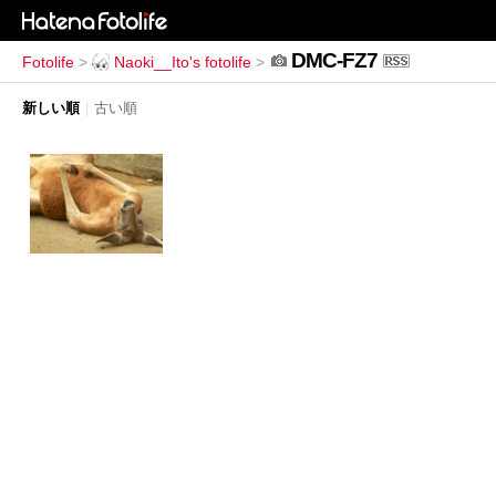
DMC-FZ7
Fotolife
>
Naoki__Ito's fotolife
>
新しい順
|
古い順