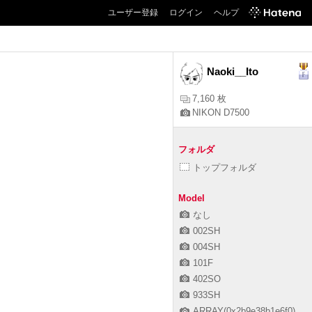
ユーザー登録
ログイン
ヘルプ
Naoki__Ito
7,160 枚
NIKON D7500
フォルダ
トップフォルダ
Model
なし
002SH
004SH
101F
402SO
933SH
ARRAY(0x2b9e38b1e6f0)