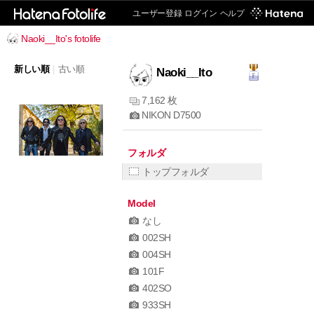
ユーザー登録
ログイン
ヘルプ
Naoki__Ito's fotolife
新しい順
|
古い順
Naoki__Ito
7,162 枚
NIKON D7500
フォルダ
トップフォルダ
Model
なし
002SH
004SH
101F
402SO
933SH