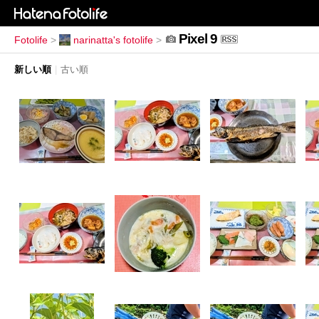
Pixel 9
Fotolife
>
narinatta's fotolife
>
新しい順
|
古い順