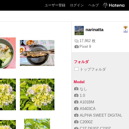
ユーザー登録
ログイン
ヘルプ
1
2
3
4
5
6
7
8
9
10
...
53
next>
narinatta
17,862 枚
Pixel 9
フォルダ
トップフォルダ
Model
なし
1.0
A101BM
A5403CA
ALPHA SWEET DIGITAL
C2000Z
C2Z,D520Z,C220Z