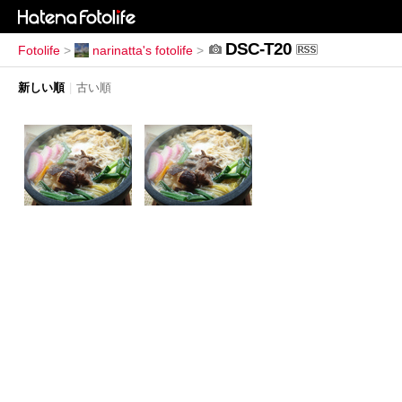
DSC-T20
Fotolife
>
narinatta's fotolife
>
新しい順
|
古い順