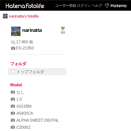
ユーザー登録
ログイン
ヘルプ
narinatta's fotolife
narinatta
17,865 枚
EX-Z1050
フォルダ
トップフォルダ
Model
なし
1.0
A101BM
A5403CA
ALPHA SWEET DIGITAL
C2000Z