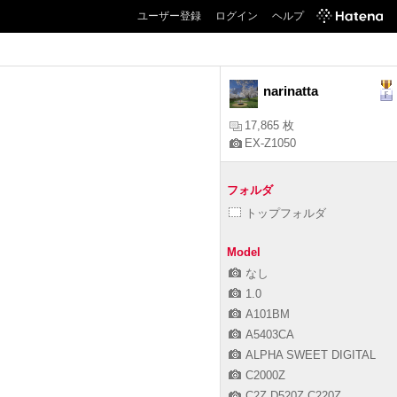
ユーザー登録
ログイン
ヘルプ
narinatta
17,865 枚
EX-Z1050
フォルダ
トップフォルダ
Model
なし
1.0
A101BM
A5403CA
ALPHA SWEET DIGITAL
C2000Z
C2Z,D520Z,C220Z