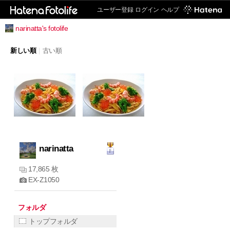
ユーザー登録
ログイン
ヘルプ
narinatta's fotolife
新しい順
|
古い順
narinatta
17,865 枚
EX-Z1050
フォルダ
トップフォルダ