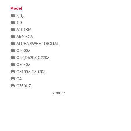
Model
なし
1.0
A101BM
A5403CA
ALPHA SWEET DIGITAL
C2000Z
C2Z,D520Z,C220Z
C3040Z
C3100Z,C3020Z
C4
C750UZ
more