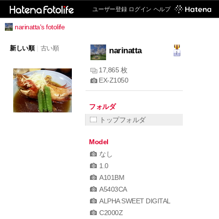
ユーザー登録
ログイン
ヘルプ
narinatta's fotolife
新しい順
|
古い順
narinatta
17,865 枚
EX-Z1050
フォルダ
トップフォルダ
Model
なし
1.0
A101BM
A5403CA
ALPHA SWEET DIGITAL
C2000Z