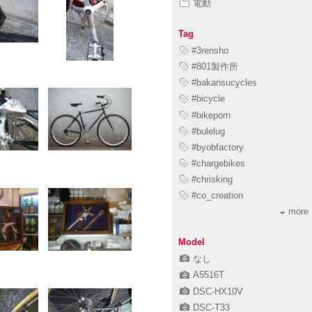
電動
Tag
#3rensho
#801製作所
#bakansucycles
#bicycle
#bikeporn
#bulelug
#byobfactory
#chargebikes
#chrisking
#co_creation
more
Model
なし
A5516T
DSC-HX10V
DSC-T33