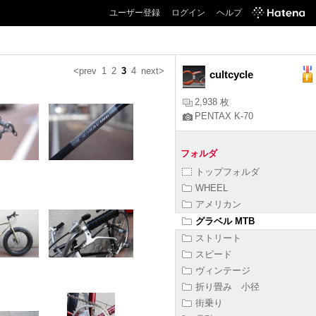
ユーザー登録
ログイン
ヘルプ
<prev
1
2
3
4
next>
cultcycle
2,938 枚
PENTAX K-70
フォルダ
トップフォルダ
WHEEL
アメリカン
グラベル MTB
ストリート
スピード
ヴィンテージ
折り畳み 小径
街乗り