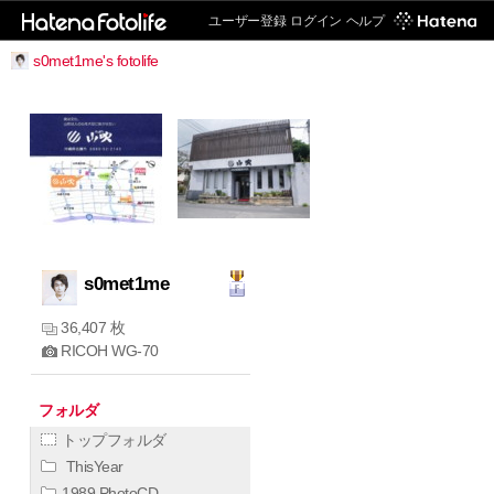
ユーザー登録
ログイン
ヘルプ
s0met1me's fotolife
s0met1me
36,407 枚
RICOH WG-70
フォルダ
トップフォルダ
ThisYear
1989 PhotoCD