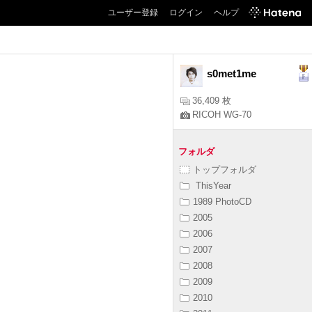
ユーザー登録
ログイン
ヘルプ
s0met1me
36,409 枚
RICOH WG-70
フォルダ
トップフォルダ
ThisYear
1989 PhotoCD
2005
2006
2007
2008
2009
2010