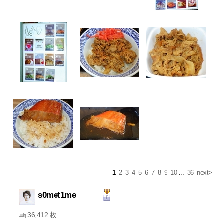
1
2
3
4
5
6
7
8
9
10
...
36
next>
s0met1me
36,412 枚