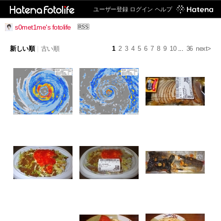
ユーザー登録
ログイン
ヘルプ
s0met1me's fotolife
新しい順
|
古い順
1
2
3
4
5
6
7
8
9
10
...
36
next>