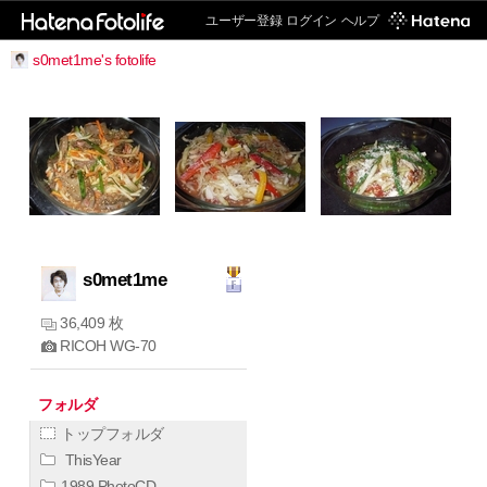
ユーザー登録
ログイン
ヘルプ
s0met1me's fotolife
s0met1me
36,409 枚
RICOH WG-70
フォルダ
トップフォルダ
ThisYear
1989 PhotoCD