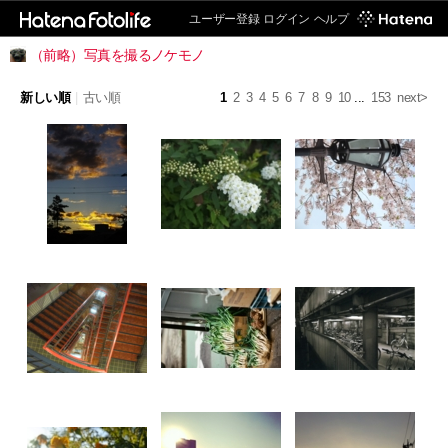
ユーザー登録
ログイン
ヘルプ
（前略）写真を撮るノケモノ
新しい順
|
古い順
1
2
3
4
5
6
7
8
9
10
...
153
next>