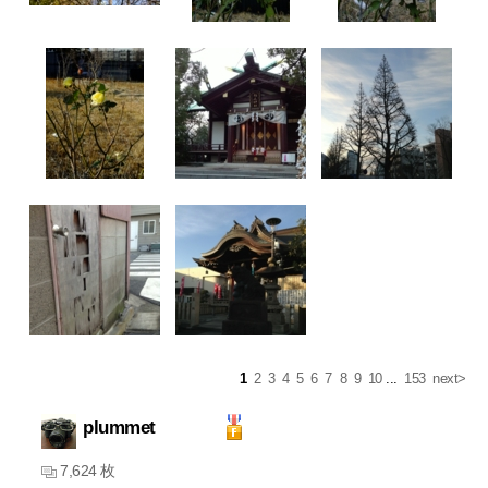
1
2
3
4
5
6
7
8
9
10
...
153
next>
plummet
7,624 枚