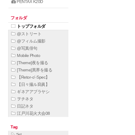
PENTAX K20D
フォルダ
トップフォルダ
@ストリート
@フィルム撮影
@写真俳句
Mobile Photo
[Theme]夜を撮る
[Theme]異界を撮る
【Retor-o'-Spec】
【日々撮ル寫眞】
ギネアアブラヤシ
ヲチネタ
日記ネタ
江戸川花火大会08
Tag
*ist