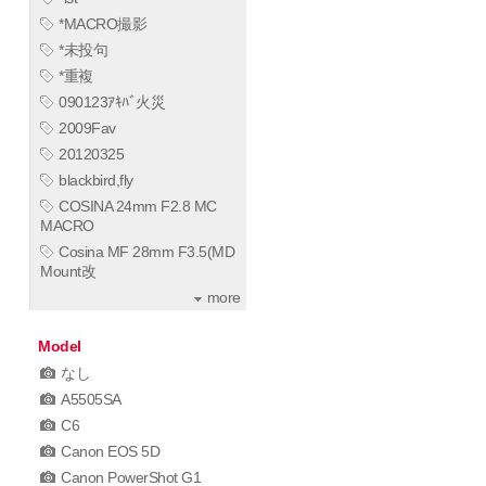
*MACRO撮影
*未投句
*重複
090123ｱｷﾊﾞ火災
2009Fav
20120325
blackbird,fly
COSINA 24mm F2.8 MC
MACRO
Cosina MF 28mm F3.5(MD
Mount改
more
Model
なし
A5505SA
C6
Canon EOS 5D
Canon PowerShot G1