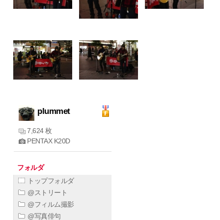
plummet
7,624 枚
PENTAX K20D
フォルダ
トップフォルダ
@ストリート
@フィルム撮影
@写真俳句