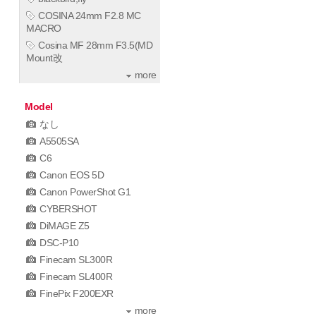
COSINA 24mm F2.8 MC
MACRO
Cosina MF 28mm F3.5(MD
Mount改
more
Model
なし
A5505SA
C6
Canon EOS 5D
Canon PowerShot G1
CYBERSHOT
DiMAGE Z5
DSC-P10
Finecam SL300R
Finecam SL400R
FinePix F200EXR
more