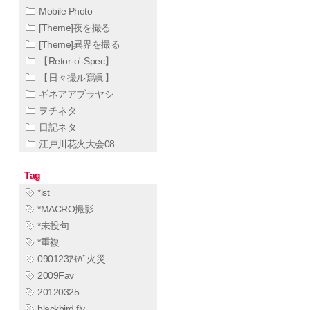
Mobile Photo
[Theme]夜を撮る
[Theme]異界を撮る
【Retor-o'-Spec】
【日々撮ル寫眞】
ギネアアブラヤシ
ヲチネタ
日記ネタ
江戸川花火大会08
Tag
*ist
*MACRO撮影
*未投句
*重複
090123ｱｷﾊﾞ火災
2009Fav
20120325
blackbird,fly