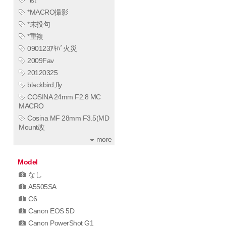
*MACRO撮影
*未投句
*重複
090123ｱｷﾊﾞ火災
2009Fav
20120325
blackbird,fly
COSINA 24mm F2.8 MC
MACRO
Cosina MF 28mm F3.5(MD
Mount改
more
Model
なし
A5505SA
C6
Canon EOS 5D
Canon PowerShot G1