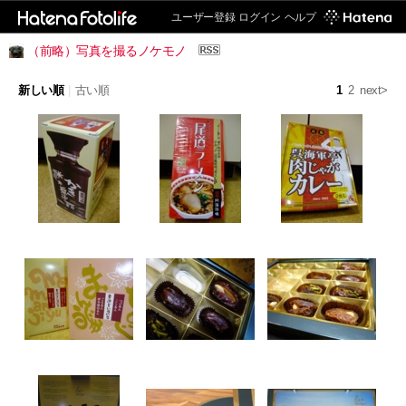
ユーザー登録
ログイン
ヘルプ
（前略）写真を撮るノケモノ
新しい順
|
古い順
1
2
next>