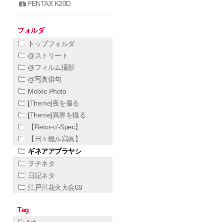
PENTAX K20D
フォルダ
トップフォルダ
@ストリート
@フィルム撮影
@写真俳句
Mobile Photo
[Theme]夜を撮る
[Theme]異界を撮る
【Retor-o'-Spec】
【日々撮ル寫眞】
ギネアアブラヤシ
ヲチネタ
日記ネタ
江戸川花火大会08
Tag
*ist