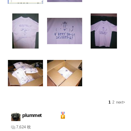
1
2
next>
plummet
7,624 枚