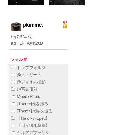
plummet
7,624 枚
PENTAX K20D
フォルダ
トップフォルダ
@ストリート
@フィルム撮影
@写真俳句
Mobile Photo
[Theme]夜を撮る
[Theme]異界を撮る
【Retor-o'-Spec】
【日々撮ル寫眞】
ギネアアブラヤシ