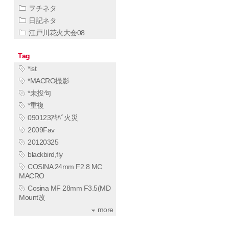
ヲチネタ
日記ネタ
江戸川花火大会08
Tag
*ist
*MACRO撮影
*未投句
*重複
090123ｱｷﾊﾞ火災
2009Fav
20120325
blackbird,fly
COSINA 24mm F2.8 MC
MACRO
Cosina MF 28mm F3.5(MD
Mount改
more