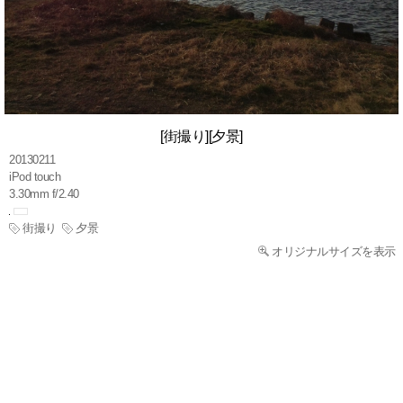
[街撮り][夕景]
20130211
iPod touch
3.30mm f/2.40
街撮り
夕景
オリジナルサイズを表示