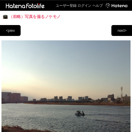
ユーザー登録
ログイン
ヘルプ
（前略）写真を撮るノケモノ
<prev
next>