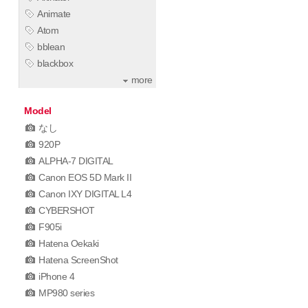
Animate
Atom
bblean
blackbox
more
Model
なし
920P
ALPHA-7 DIGITAL
Canon EOS 5D Mark II
Canon IXY DIGITAL L4
CYBERSHOT
F905i
Hatena Oekaki
Hatena ScreenShot
iPhone 4
MP980 series