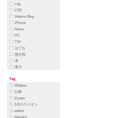
cog
CSS
Hatena Blog
iPhone
News
PC
TW
はてな
抱き枕
本
東方
Tag
050plus
13巻
2Laser
3月のライオン
addon
Akinator