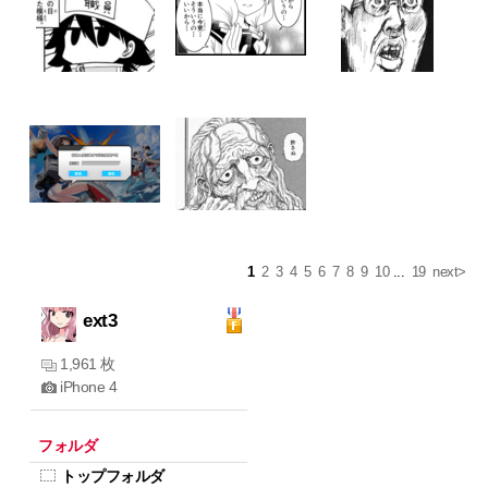
1
2
3
4
5
6
7
8
9
10
...
19
next>
ext3
1,961 枚
iPhone 4
フォルダ
トップフォルダ