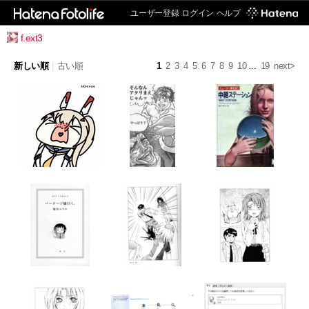
ユーザー登録
ログイン
ヘルプ
f.ext3
新しい順
|
古い順
1
2
3
4
5
6
7
8
9
10
...
19
next>