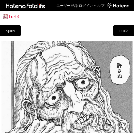
ユーザー登録
ログイン
ヘルプ
f.ext3
<prev
next>