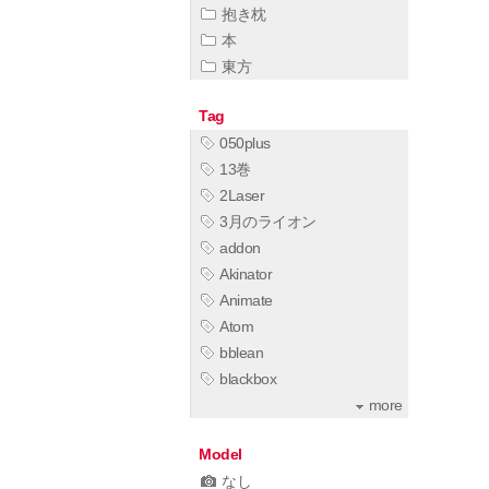
抱き枕
本
東方
Tag
050plus
13巻
2Laser
3月のライオン
addon
Akinator
Animate
Atom
bblean
blackbox
more
Model
なし