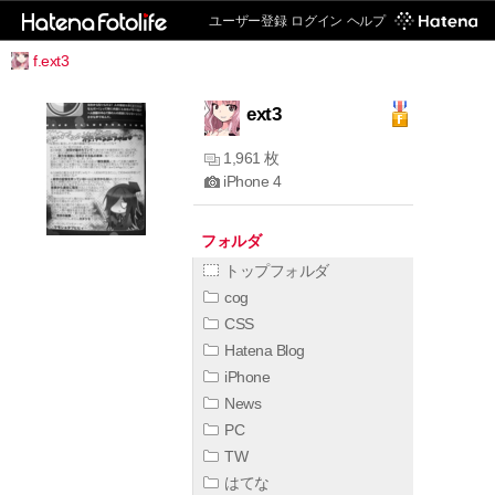
ユーザー登録
ログイン
ヘルプ
f.ext3
ext3
1,961 枚
iPhone 4
フォルダ
トップフォルダ
cog
CSS
Hatena Blog
iPhone
News
PC
TW
はてな