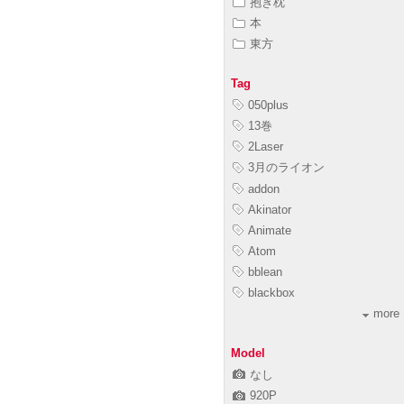
抱き枕
本
東方
Tag
050plus
13巻
2Laser
3月のライオン
addon
Akinator
Animate
Atom
bblean
blackbox
more
Model
なし
920P