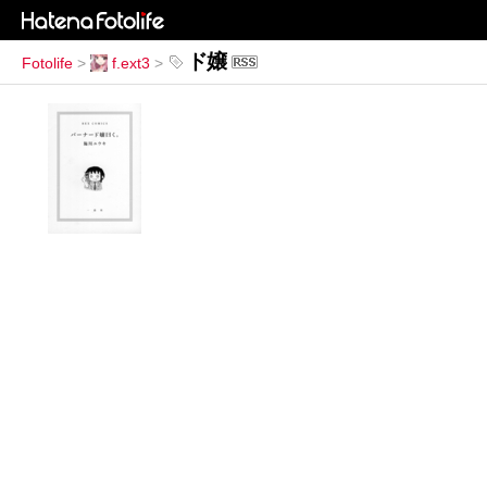
ド嬢
Fotolife
>
f.ext3
>