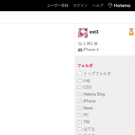
ユーザー登録
ログイン
ヘルプ
ext3
1,961 枚
iPhone 4
フォルダ
トップフォルダ
cog
CSS
Hatena Blog
iPhone
News
PC
TW
はてな