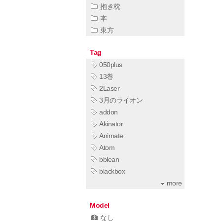
抱き枕
本
東方
Tag
050plus
13巻
2Laser
3月のライオン
addon
Akinator
Animate
Atom
bblean
blackbox
more
Model
なし