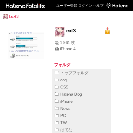
ユーザー登録
ログイン
ヘルプ
f.ext3
ext3
1,961 枚
iPhone 4
フォルダ
トップフォルダ
cog
CSS
Hatena Blog
iPhone
News
PC
TW
はてな