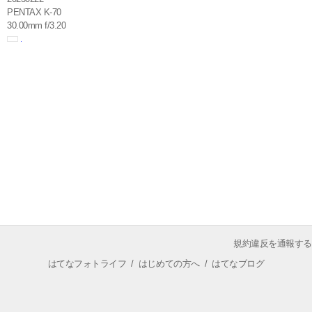
PENTAX K-70
30.00mm f/3.20
規約違反を通報する
はてなフォトライフ
/
はじめての方へ
/
はてなブログ