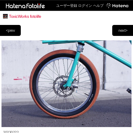
ユーザー登録
ログイン
ヘルプ
ToxicWorks fotolife
<prev
next>
20230222