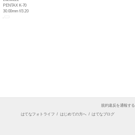
PENTAX K-70
30.00mm f/3.20
規約違反を通報する
はてなフォトライフ
/
はじめての方へ
/
はてなブログ