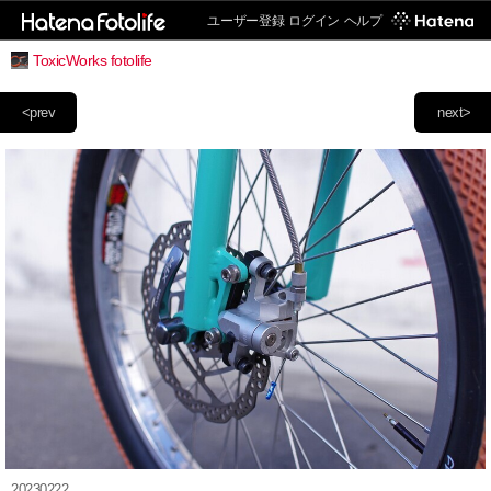
ユーザー登録
ログイン
ヘルプ
ToxicWorks fotolife
<prev
next>
20230222