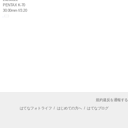
PENTAX K-70
30.00mm f/3.20
規約違反を通報する
はてなフォトライフ
/
はじめての方へ
/
はてなブログ