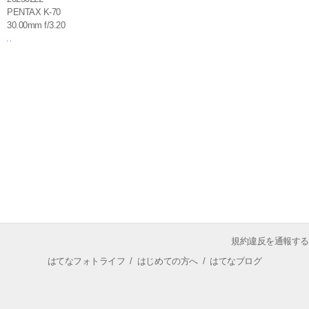
PENTAX K-70
30.00mm f/3.20
規約違反を通報する
はてなフォトライフ
/
はじめての方へ
/
はてなブログ