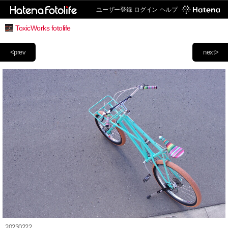
ユーザー登録
ログイン
ヘルプ
ToxicWorks fotolife
<prev
next>
20230222