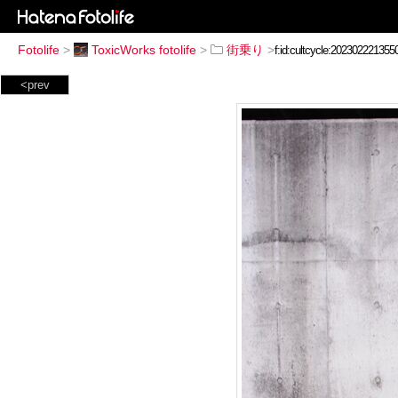
Fotolife
>
ToxicWorks fotolife
>
街乗り
>
<prev