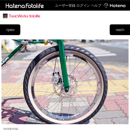
ユーザー登録
ログイン
ヘルプ
ToxicWorks fotolife
<prev
next>
20200326