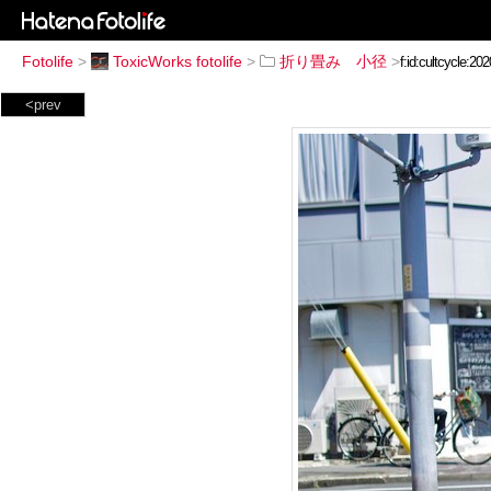
Fotolife
>
ToxicWorks fotolife
>
折り畳み 小径
>
<prev