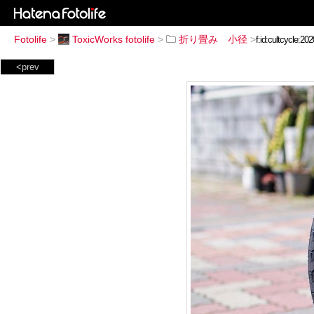
Fotolife
>
ToxicWorks fotolife
>
折り畳み 小径
>
<prev