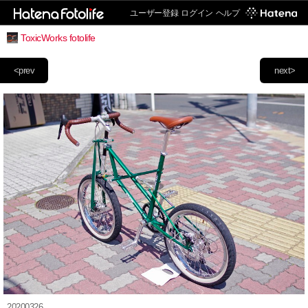
ユーザー登録
ログイン
ヘルプ
ToxicWorks fotolife
<prev
next>
20200326