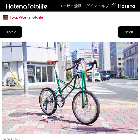
ユーザー登録
ログイン
ヘルプ
ToxicWorks fotolife
<prev
next>
20200326