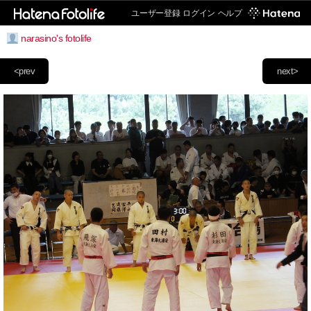
ユーザー登録
ログイン
ヘルプ
narasino's fotolife
<prev
next>