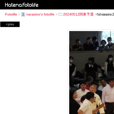
Fotolife
>
narasino's fotolife
>
20240512関東予選
>
<prev