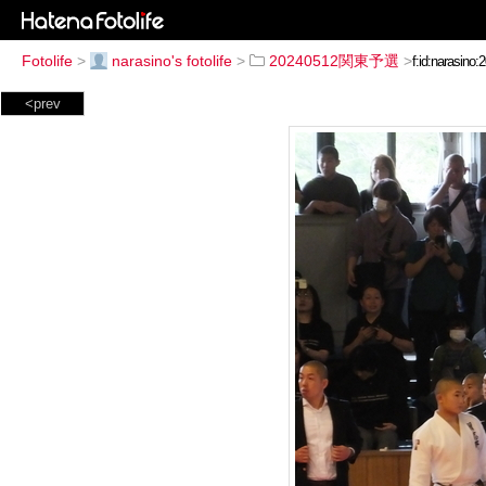
Fotolife
>
narasino's fotolife
>
20240512関東予選
>
<prev