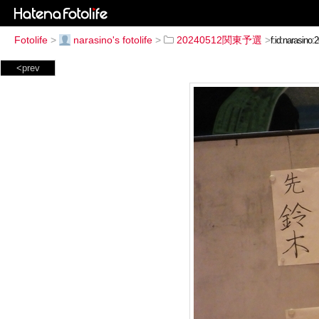
Fotolife
>
narasino's fotolife
>
20240512関東予選
>
<prev