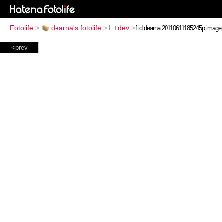
Fotolife
>
dearna's fotolife
>
dev
>
<prev