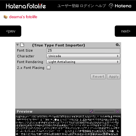
ユーザー登録
ログイン
ヘルプ
dearna's fotolife
<prev
next>