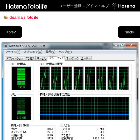
ユーザー登録
ログイン
ヘルプ
dearna's fotolife
<prev
next>