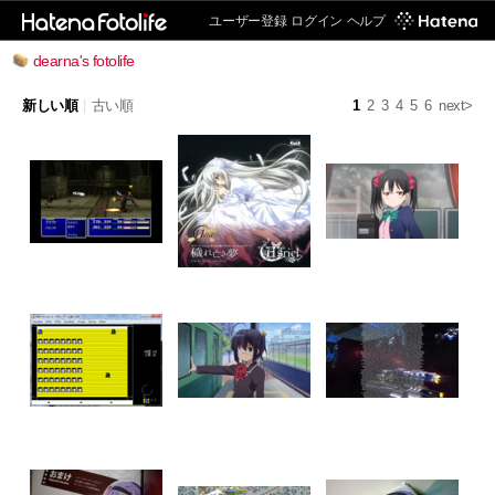
ユーザー登録
ログイン
ヘルプ
dearna's fotolife
新しい順
|
古い順
1
2
3
4
5
6
next>