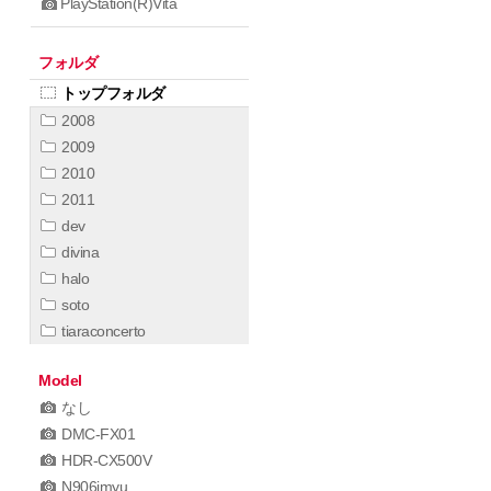
PlayStation(R)Vita
フォルダ
トップフォルダ
2008
2009
2010
2011
dev
divina
halo
soto
tiaraconcerto
Model
なし
DMC-FX01
HDR-CX500V
N906imyu