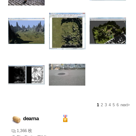
1
2
3
4
5
6
next>
dearna
1,366 枚