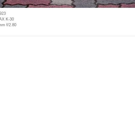
923
AX K-30
mm f/2.80