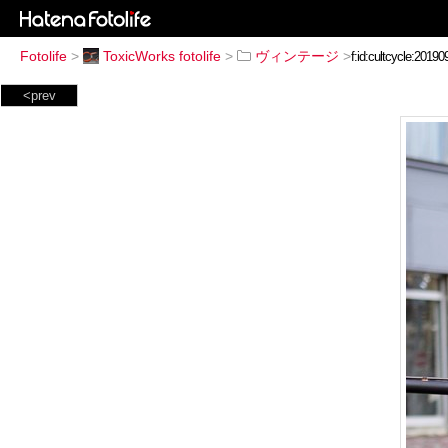
Fotolife
>
ToxicWorks fotolife
>
ヴィンテージ
>
<prev