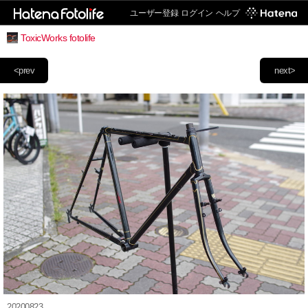
ユーザー登録
ログイン
ヘルプ
ToxicWorks fotolife
<prev
next>
20200823