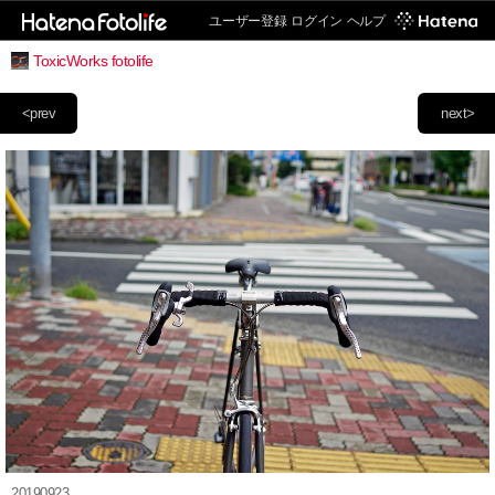
ユーザー登録
ログイン
ヘルプ
ToxicWorks fotolife
<prev
next>
20190923