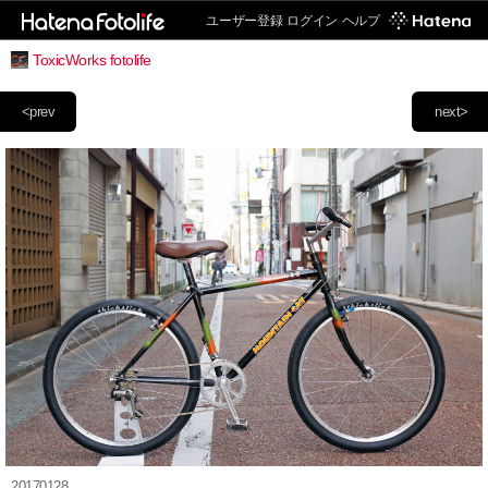
ユーザー登録
ログイン
ヘルプ
ToxicWorks fotolife
<prev
next>
20170128