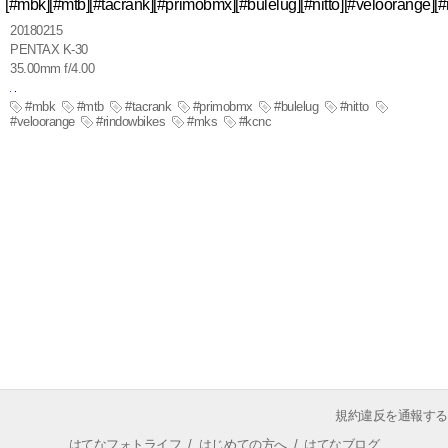
[#mbk][#mtb][#tacrank][#primobmx][#bulelug][#nitto][#veloorange][
20180215
PENTAX K-30
35.00mm f/4.00
#mbk
#mtb
#tacrank
#primobmx
#bulelug
#nitto
#veloorange
#rindowbikes
#mks
#kcnc
規約違反を通報する
はてなフォトライフ
/
はじめての方へ
/
はてなブログ