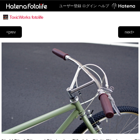
ユーザー登録
ログイン
ヘルプ
ToxicWorks fotolife
<prev
next>