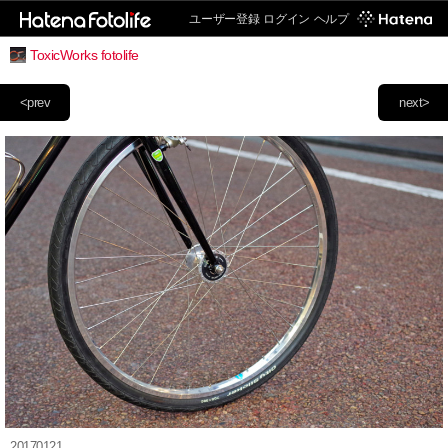
ユーザー登録
ログイン
ヘルプ
ToxicWorks fotolife
<prev
next>
20170121