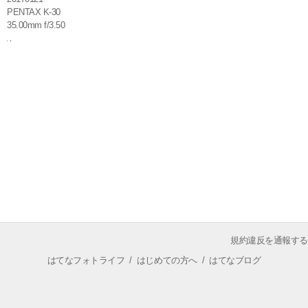
PENTAX K-30
35.00mm f/3.50
規約違反を通報する
はてなフォトライフ
/
はじめての方へ
/
はてなブログ