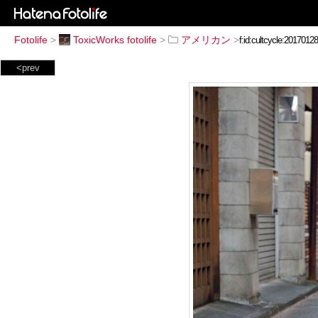
Fotolife
>
ToxicWorks fotolife
>
アメリカン
>
<prev